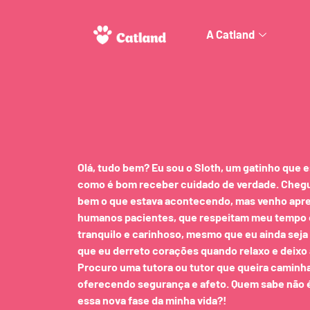
A Catland
Olá, tudo bem? Eu sou o Sloth, um gatinho que 
como é bom receber cuidado de verdade. Cheg
bem o que estava acontecendo, mas venho apr
humanos pacientes, que respeitam meu tempo e
tranquilo e carinhoso, mesmo que eu ainda sej
que eu derreto corações quando relaxo e deixo 
Procuro uma tutora ou tutor que queira caminh
oferecendo segurança e afeto. Quem sabe não é
essa nova fase da minha vida?!