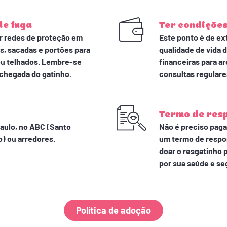
de fuga
Ter condições
r redes de proteção em
Este ponto é de ex
es, sacadas e portões para
qualidade de vida 
 ou telhados. Lembre-se
financeiras para a
a chegada do gatinho.
consultas regulare
Termo de res
Paulo, no ABC (Santo
Não é preciso pagar
) ou arredores.
um termo de respo
doar o resgatinho 
por sua saúde e se
Política de adoção