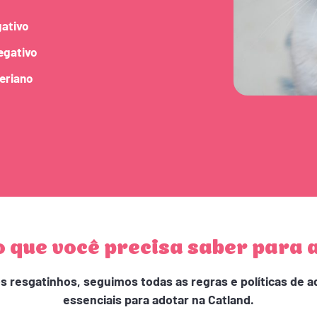
gativo
egativo
beriano
o que você precisa saber para 
os resgatinhos, seguimos todas as regras e políticas de 
essenciais para adotar na Catland.