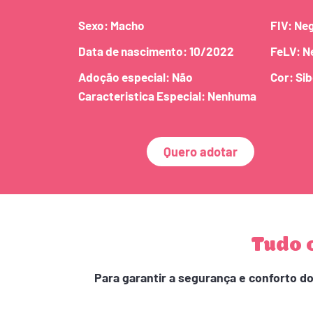
Sexo: Macho
FIV: Ne
Data de nascimento: 10/2022
FeLV: N
Adoção especial: Não
Cor: Si
Caracteristica Especial: Nenhuma
Quero adotar
Tudo 
Para garantir a segurança e conforto d